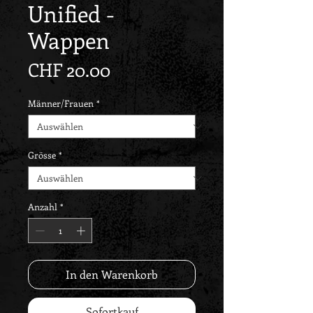
Unified -
Wappen
Preis
CHF 20.00
Männer/Frauen
*
Grösse
*
Anzahl
*
In den Warenkorb
Sofortkauf