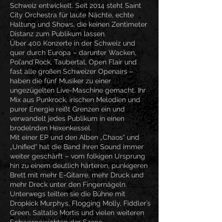
Schweiz entwickelt. Seit 2014 steht Saint
City Orchestra für laute Nächte, echte
Haltung und Shows, die keinen Zentimeter
Distanz zum Publikum lassen.
Über 400 Konzerte in der Schweiz und
quer durch Europa – darunter Wacken,
Pol’and’Rock, Taubertal, Open Flair und
fast alle großen Schweizer Openairs –
haben die fünf Musiker zu einer
ungezügelten Live-Maschine gemacht. Ihr
Mix aus Punkrock, irischen Melodien und
purer Energie reißt Grenzen ein und
verwandelt jedes Publikum in einen
brodelnden Hexenkessel.
Mit einer EP und den Alben „Chaos“ und
„Unified“ hat die Band ihren Sound immer
weiter geschärft – vom folkigen Ursprung
hin zu einem deutlich härteren, punkigeren
Brett mit mehr E-Gitarre, mehr Druck und
mehr Dreck unter den Fingernägeln.
Unterwegs teilten sie die Bühne mit
Dropkick Murphys, Flogging Molly, Fiddler’s
Green, Saltatio Mortis und vielen weiteren